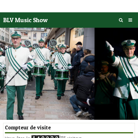
BLV Music Show
Accueil
Actualités
Photos
‹
›
Vidéos
Agenda
Historique
L' Académie
Nous rendre visite
Compteur de visite
Contact
ème
Vous êtes le
visiteur