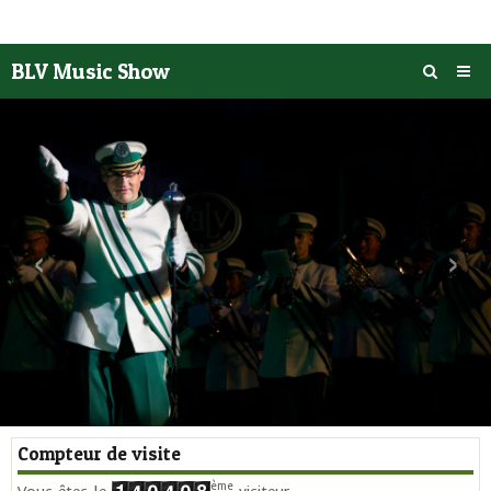
BLV Music Show
Accueil
Actualités
Photos
‹
›
Vidéos
Agenda
Historique
L' Académie
Nous rendre visite
Compteur de visite
Contact
ème
Vous êtes le
visiteur