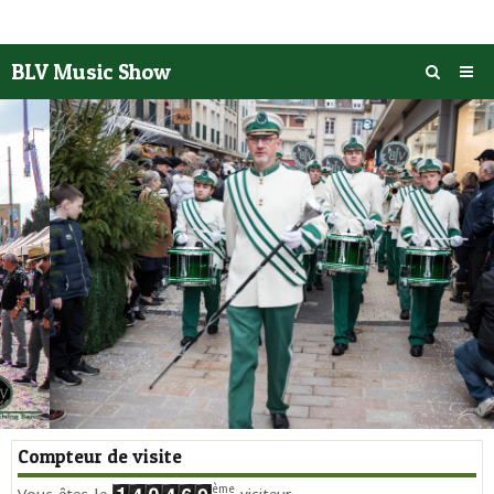
BLV Music Show
Accueil
Actualités
Photos
‹
›
Vidéos
Agenda
Historique
L' Académie
Nous rendre visite
Compteur de visite
Contact
ème
Vous êtes le
visiteur